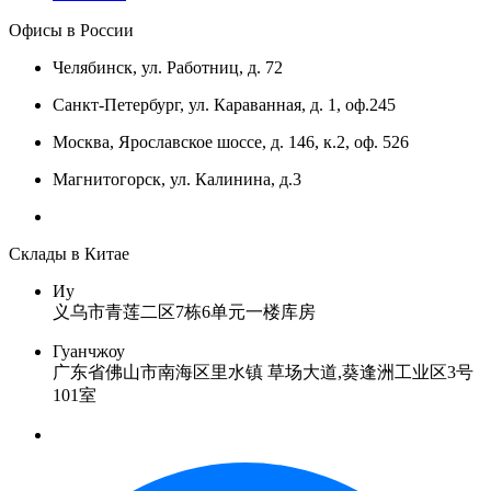
Офисы в России
Челябинск, ул. Работниц, д. 72
Санкт-Петербург, ул. Караванная, д. 1, оф.245
Москва, Ярославское шоссе, д. 146, к.2, оф. 526
Магнитогорск, ул. Калинина, д.3
Склады в Китае
Иу
义乌市青莲二区7栋6单元一楼库房
Гуанчжоу
广东省佛山市南海区里水镇 草场大道,葵逢洲工业区3号
101室