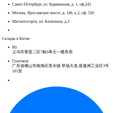
Санкт-Петербург, ул. Караванная, д. 1, оф.245
Москва, Ярославское шоссе, д. 146, к.2, оф. 526
Магнитогорск, ул. Калинина, д.3
Склады в Китае
Иу
义乌市青莲二区7栋6单元一楼库房
Гуанчжоу
广东省佛山市南海区里水镇 草场大道,葵逢洲工业区3号
101室