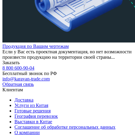
Продукция по Вашим чертежам
Если у Вас есть проектная документация, но нет возможности
произвести продукцию на территории своей страны...
Заказать
8 800 600-90-04
Бесплатный звонок по РФ
info@karavan-trade.com
Обратная связь
Клиентам
Доставка
Услуги из Китая
Готовые решения
География перевозок
Выставки в Китае
Соглашение об обработке персональных данных
О компании