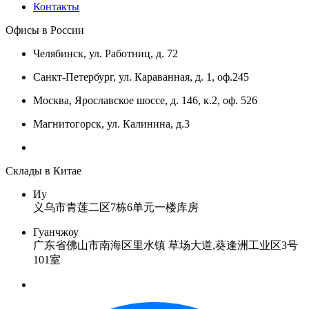
Контакты
Офисы в России
Челябинск, ул. Работниц, д. 72
Санкт-Петербург, ул. Караванная, д. 1, оф.245
Москва, Ярославское шоссе, д. 146, к.2, оф. 526
Магнитогорск, ул. Калинина, д.3
Склады в Китае
Иу
义乌市青莲二区7栋6单元一楼库房
Гуанчжоу
广东省佛山市南海区里水镇 草场大道,葵逢洲工业区3号
101室