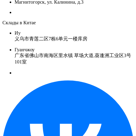
Магнитогорск, ул. Калинина, д.3
Склады в Китае
Иу
义乌市青莲二区7栋6单元一楼库房
Гуанчжоу
广东省佛山市南海区里水镇 草场大道,葵逢洲工业区3号
101室