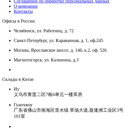
Соглашение об обработке персональных данных
О компании
Контакты
Офисы в России
Челябинск, ул. Работниц, д. 72
Санкт-Петербург, ул. Караванная, д. 1, оф.245
Москва, Ярославское шоссе, д. 146, к.2, оф. 526
Магнитогорск, ул. Калинина, д.3
Склады в Китае
Иу
义乌市青莲二区7栋6单元一楼库房
Гуанчжоу
广东省佛山市南海区里水镇 草场大道,葵逢洲工业区3号
101室