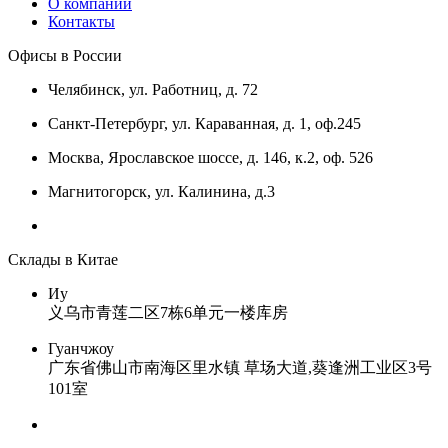
О компании
Контакты
Офисы в России
Челябинск, ул. Работниц, д. 72
Санкт-Петербург, ул. Караванная, д. 1, оф.245
Москва, Ярославское шоссе, д. 146, к.2, оф. 526
Магнитогорск, ул. Калинина, д.3
Склады в Китае
Иу
义乌市青莲二区7栋6单元一楼库房
Гуанчжоу
广东省佛山市南海区里水镇 草场大道,葵逢洲工业区3号
101室