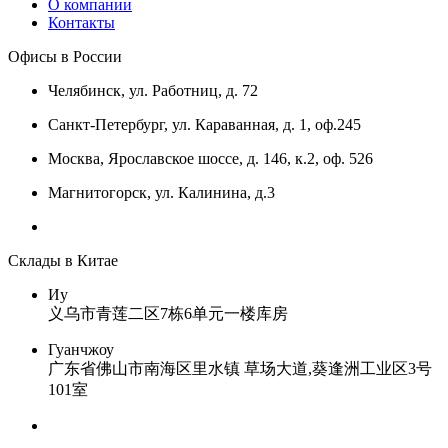
О компании
Контакты
Офисы в России
Челябинск, ул. Работниц, д. 72
Санкт-Петербург, ул. Караванная, д. 1, оф.245
Москва, Ярославское шоссе, д. 146, к.2, оф. 526
Магнитогорск, ул. Калинина, д.3
Склады в Китае
Иу
义乌市青莲二区7栋6单元一楼库房
Гуанчжоу
广东省佛山市南海区里水镇 草场大道,葵逢洲工业区3号
101室