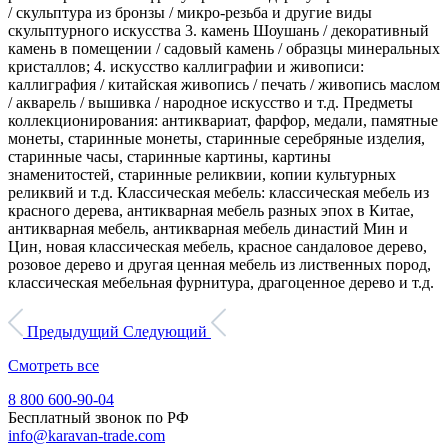
/ скульптура из бронзы / микро-резьба и другие виды
скульптурного искусства 3. камень Шоушань / декоративный
камень в помещении / садовый камень / образцы минеральных
кристаллов; 4. искусство каллиграфии и живописи:
каллиграфия / китайская живопись / печать / живопись маслом
/ акварель / вышивка / народное искусство и т.д. Предметы
коллекционирования: антиквариат, фарфор, медали, памятные
монеты, старинные монеты, старинные серебряные изделия,
старинные часы, старинные картины, картины
знаменитостей, старинные реликвии, копии культурных
реликвий и т.д. Классическая мебель: классическая мебель из
красного дерева, антикварная мебель разных эпох в Китае,
антикварная мебель, антикварная мебель династий Мин и
Цин, новая классическая мебель, красное сандаловое дерево,
розовое дерево и другая ценная мебель из лиственных пород,
классическая мебельная фурнитура, драгоценное дерево и т.д.
Предыдущий
Следующий
Смотреть все
8 800 600-90-04
Бесплатный звонок по РФ
info@karavan-trade.com