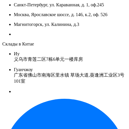
Санкт-Петербург, ул. Караванная, д. 1, оф.245
Москва, Ярославское шоссе, д. 146, к.2, оф. 526
Магнитогорск, ул. Калинина, д.3
Склады в Китае
Иу
义乌市青莲二区7栋6单元一楼库房
Гуанчжоу
广东省佛山市南海区里水镇 草场大道,葵逢洲工业区3号
101室