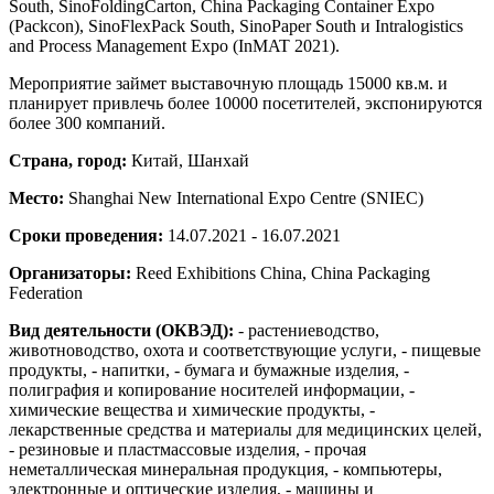
South, SinoFoldingCarton, China Packaging Container Expo
(Packcon), SinoFlexPack South, SinoPaper South и Intralogistics
and Process Management Expo (InMAT 2021).
Мероприятие займет выставочную площадь 15000 кв.м. и
планирует привлечь более 10000 посетителей, экспонируются
более 300 компаний.
Страна, город:
Китай, Шанхай
Место:
Shanghai New International Expo Centre (SNIEC)
Сроки проведения:
14.07.2021 - 16.07.2021
Организаторы:
Reed Exhibitions China, China Packaging
Federation
Вид деятельности (ОКВЭД):
- растениеводство,
животноводство, охота и соответствующие услуги, - пищевые
продукты, - напитки, - бумага и бумажные изделия, -
полиграфия и копирование носителей информации, -
химические вещества и химические продукты, -
лекарственные средства и материалы для медицинских целей,
- резиновые и пластмассовые изделия, - прочая
неметаллическая минеральная продукция, - компьютеры,
электронные и оптические изделия, - машины и