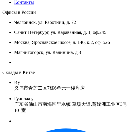
Контакты
Офисы в России
Челябинск, ул. Работниц, д. 72
Санкт-Петербург, ул. Караванная, д. 1, оф.245
Москва, Ярославское шоссе, д. 146, к.2, оф. 526
Магнитогорск, ул. Калинина, д.3
Склады в Китае
Иу
义乌市青莲二区7栋6单元一楼库房
Гуанчжоу
广东省佛山市南海区里水镇 草场大道,葵逢洲工业区3号
101室